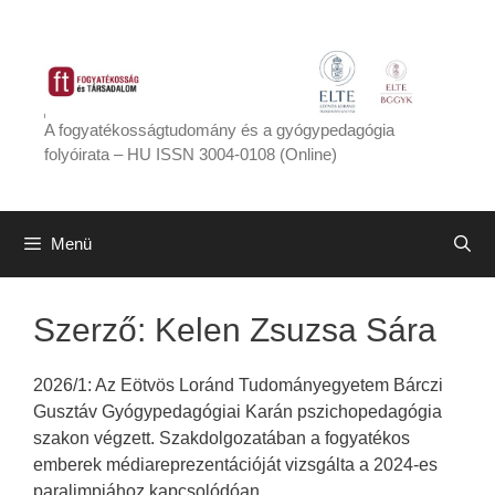
Kilépés
a
tartalomba
A fogyatékosságtudomány és a gyógypedagógia
folyóirata – HU ISSN 3004-0108 (Online)
Menü
Szerző:
Kelen Zsuzsa Sára
2026/1: Az Eötvös Loránd Tudományegyetem Bárczi
Gusztáv Gyógypedagógiai Karán pszichopedagógia
szakon végzett. Szakdolgozatában a fogyatékos
emberek médiareprezentációját vizsgálta a 2024-es
paralimpiához kapcsolódóan.