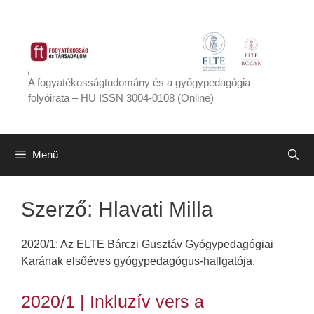
Kilépés
a
tartalomba
A fogyatékosságtudomány és a gyógypedagógia
folyóirata – HU ISSN 3004-0108 (Online)
Menü
Szerző:
Hlavati Milla
2020/1: Az ELTE Bárczi Gusztáv Gyógypedagógiai
Karának elsőéves gyógypedagógus-hallgatója.
2020/1 | Inkluzív vers a