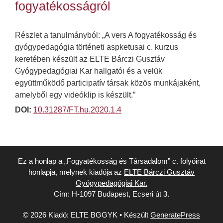
fogyatékosságról
Részlet a tanulmányból: „A vers A fogyatékosság és
gyógypedagógia történeti aspketusai c. kurzus
keretében készült az ELTE Bárczi Gusztáv
Gyógypedagógiai Kar hallgatói és a velük
együttműködő participatív társak közös munkájaként,
amelyből egy videóklip is készült.”
DOI:
10.31287/FT.hu.2020.1.4
Ez a honlap a „Fogyatékosság és Társadalom” c. folyóirat
honlapja, melynek kiadója az
ELTE Bárczi Gusztáv
Gyógypedagógiai Kar.
Cím: H-1097 Budapest, Ecseri út 3.
© 2026 Kiadó: ELTE BGGYK
• Készült
GeneratePress