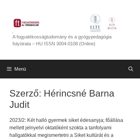
Kilépés
a
tartalomba
A fogyatékosságtudomány és a gyógypedagógia
folyóirata – HU ISSN 3004-0108 (Online)
Menü
Szerző:
Hérincsné Barna
Judit
2023/2: Két halló gyermek siket édesanyja; főállása
mellett jelnyelvi oktatóként szokta a tanfolyami
hallgatókkal megismertetni a Siket kultúrát és a