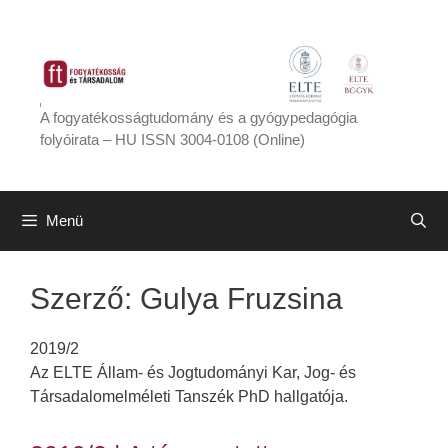
Kilépés
a
tartalomba
A fogyatékosságtudomány és a gyógypedagógia
folyóirata – HU ISSN 3004-0108 (Online)
Menü
Szerző:
Gulya Fruzsina
2019/2
Az ELTE Állam- és Jogtudományi Kar, Jog- és
Társadalomelméleti Tanszék PhD hallgatója.