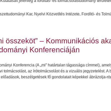
. Kutatásait jelenleg a fordítás- és tolmácsolástudomány terület
ttudományi Kar, Nyelvi Közvetítés Intézete, Fordító- és Tol
mi összeköt” – Kommunikációs ak
dományi Konferenciáján
ományi Konferencia (A „mi” határtalan tágassága címmel), am
vi tolmácsolást, az írótolmácsolást és a vizuális jegyzetelést. A
s az előadások, beszélgetések fő gondolatait képekkel ábrázolja-r