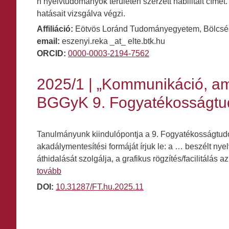
n nyelvtudományok területén szerzett habilitált címet
hatásait vizsgálva végzi.
Affiliáció:
Eötvös Loránd Tudományegyetem, Bölcsésze
email:
eszenyi.reka _at_ elte.btk.hu
ORCID:
0000-0003-2194-7562
2025/1 | „Kommunikáció, a
BGGyK 9. Fogyatékosságtu
Tanulmányunk kiindulópontja a 9. Fogyatékosságtud
akadálymentesítési formáját írjuk le: a … beszélt nyel
áthidalását szolgálja, a grafikus rögzítés/facilitálá
tovább
DOI:
10.31287/FT.hu.2025.11