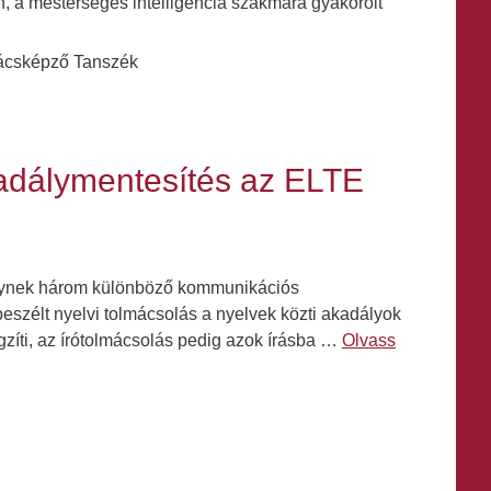
én, a mesterséges intelligencia szakmára gyakorolt
mácsképző Tanszék
adálymentesítés az ELTE
elynek három különböző kommunikációs
 beszélt nyelvi tolmácsolás a nyelvek közti akadályok
ögzíti, az írótolmácsolás pedig azok írásba …
Olvass