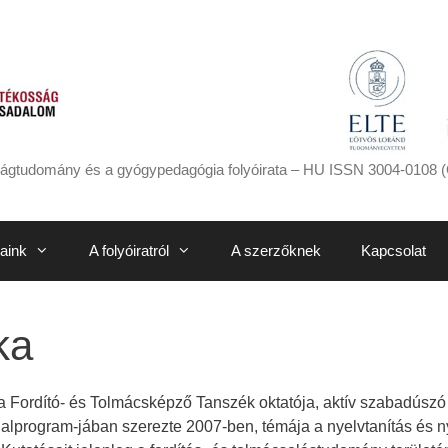
ágtudomány és a gyógypedagógia folyóirata – HU ISSN 3004-0108 (
aink
A folyóiratról
A szerzőknek
Kapcsolat
ka
 Fordító- és Tolmácsképző Tanszék oktatója, aktív szabadúszó 
 alprogram-jában szerezte 2007-ben, témája a nyelvtanítás és