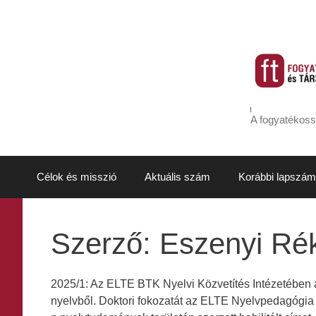
Kilépés
a
tartalomba
A fogyatékoss
Célok és misszió
Aktuális szám
Korábbi lapszám
Szerző:
Eszenyi Ré
2025/1: Az ELTE BTK Nyelvi Közvetítés Intézetében a
nyelvből. Doktori fokozatát az ELTE Nyelvpedagógia