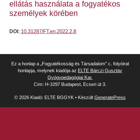
ellátás használata a fogyatékos
személyek körében
DOI:
10.31287/FT.en.2022.2.8
Ez a honlap a „Fogyatékosság és Társadalom” c. folyóirat
honlapja, melynek kiadója az
ELTE Bárczi Gusztáv
Gyógypedagógiai Kar.
Cím: H-1097 Budapest, Ecseri út 3.
© 2026 Kiadó: ELTE BGGYK
• Készült
GeneratePress