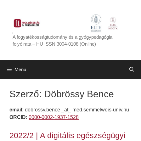
Kilépés
a
tartalomba
A fogyatékosságtudomány és a gyógypedagógia
folyóirata – HU ISSN 3004-0108 (Online)
Menü
Szerző:
Döbrössy Bence
email:
dobrossy.bence _at_ med.semmelweis-univ.hu
ORCID:
0000-0002-1937-1528
2022/2 | A digitális egészségügyi