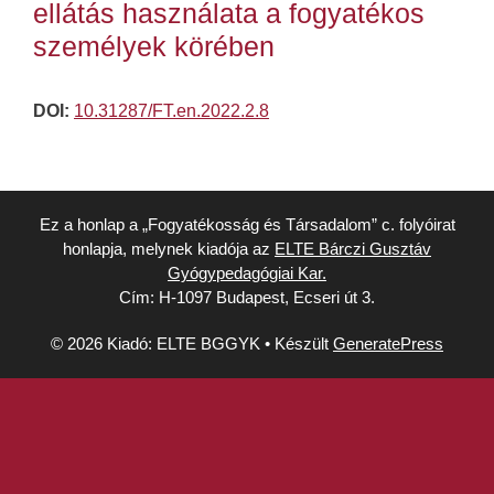
ellátás használata a fogyatékos
személyek körében
DOI:
10.31287/FT.en.2022.2.8
Ez a honlap a „Fogyatékosság és Társadalom” c. folyóirat
honlapja, melynek kiadója az
ELTE Bárczi Gusztáv
Gyógypedagógiai Kar.
Cím: H-1097 Budapest, Ecseri út 3.
© 2026 Kiadó: ELTE BGGYK
• Készült
GeneratePress