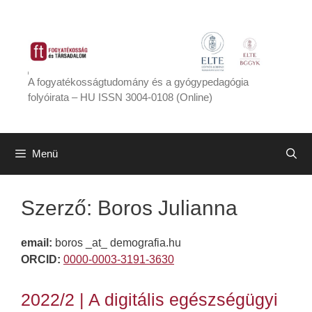
Kilépés
a
tartalomba
A fogyatékosságtudomány és a gyógypedagógia
folyóirata – HU ISSN 3004-0108 (Online)
Menü
Szerző:
Boros Julianna
email:
boros _at_ demografia.hu
ORCID:
0000-0003-3191-3630
2022/2 | A digitális egészségügyi