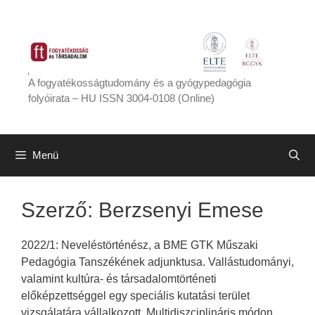
Kilépés
a
tartalomba
A fogyatékosságtudomány és a gyógypedagógia
folyóirata – HU ISSN 3004-0108 (Online)
Menü
Szerző:
Berzsenyi Emese
2022/1: Neveléstörténész, a BME GTK Műszaki
Pedagógia Tanszékének adjunktusa. Vallástudományi,
valamint kultúra- és társadalomtörténeti
előképzettséggel egy speciális kutatási terület
vizsgálatára vállalkozott. Multidiszciplináris módon