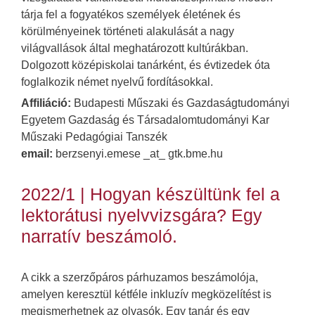
tárja fel a fogyatékos személyek életének és
körülményeinek történeti alakulását a nagy
világvallások által meghatározott kultúrákban.
Dolgozott középiskolai tanárként, és évtizedek óta
foglalkozik német nyelvű fordításokkal.
Affiliáció:
Budapesti Műszaki és Gazdaságtudományi
Egyetem Gazdaság és Társadalomtudományi Kar
Műszaki Pedagógiai Tanszék
email:
berzsenyi.emese _at_ gtk.bme.hu
2022/1 | Hogyan készültünk fel a
lektorátusi nyelvvizsgára? Egy
narratív beszámoló.
A cikk a szerzőpáros párhuzamos beszámolója,
amelyen keresztül kétféle inkluzív megközelítést is
megismerhetnek az olvasók. Egy tanár és egy