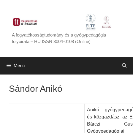
Kilépés
a
tartalomba
A fogyatékosságtudomány és a gyógypedagógia
folyóirata – HU ISSN 3004-0108 (Online)
Menü
Sándor Anikó
Anikó gyógypedag
és közgazdász, az 
Bárczi Gusz
Gyógypedagógiai 