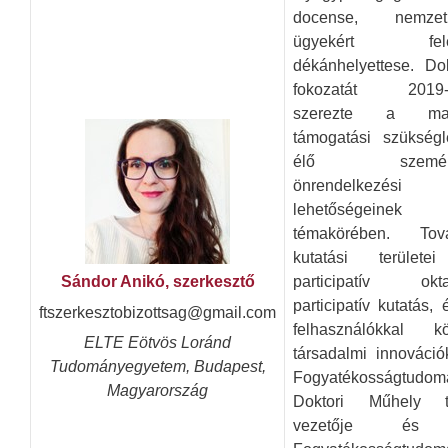
docense, nemzetk
ügyekért fele
dékánhelyettese. Dok
fokozatát 2019-
szerezte a ma
támogatási szükségle
élő személy
önrendelkezési
lehetőségeinek
témakörében. Tov
kutatási terület
participatív okta
Sándor Anikó, szerkesztő
participatív kutatás, 
ftszerkesztobizottsag@gmail.com
felhasználókkal k
ELTE Eötvös Loránd
társadalmi innováció
Tudományegyetem, Budapest,
Fogyatékosságtudom
Magyarország
Doktori Műhely t
vezetője és