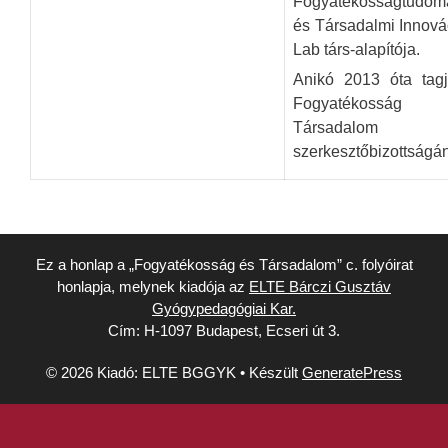
Fogyatékosságtudom
és Társadalmi Innová
Lab társ-alapítója.
Anikó 2013 óta tag
Fogyatékosság
Társadalom
szerkesztőbizottságá
Ez a honlap a „Fogyatékosság és Társadalom” c. folyóirat
honlapja, melynek kiadója az
ELTE Bárczi Gusztáv
Gyógypedagógiai Kar.
Cím: H-1097 Budapest, Ecseri út 3.
© 2026 Kiadó: ELTE BGGYK
• Készült
GeneratePress