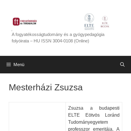
Kilépés
a
tartalomba
A fogyatékosságtudomány és a gyógypedagógia
folyóirata – HU ISSN 3004-0108 (Online)
Menü
Mesterházi Zsuzsa
Zsuzsa a budapesti
ELTE Eötvös Loránd
Tudományegyetem
professzor emeritája. A