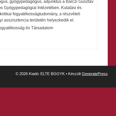
lógus, gyógypedagógus, adjunktus a Bárczi Gusztáv
s Gyógypedagógiai Intézetében. Kutatási és
kritikai fogyatékosságtudomány, a részvételi
 asszisztencia területén helyezkedik el.
Fogyatékosság és Társadalom
© 2026 Kiadó: ELTE BGGYK
• Készült
GeneratePress