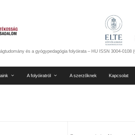
ágtudomány és a gyógypedagógia folyóirata – HU ISSN 3004-0108 (
aink
A folyóiratról
A szerzőknek
Kapcsolat