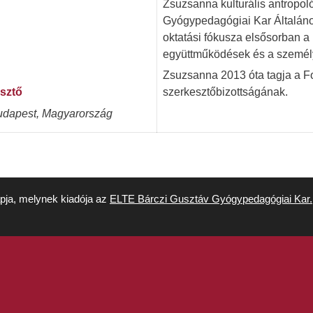
Zsuzsanna kulturális antropo
Gyógypedagógiai Kar Általáno
oktatási fókusza elsősorban a 
együttműködések és a személyi
Zsuzsanna 2013 óta tagja a 
sztő
szerkesztőbizottságának.
dapest, Magyarország
apja, melynek kiadója az
ELTE Bárczi Gusztáv Gyógypedagógiai Kar.