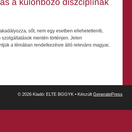
ás a különböző diszciplínák
kadályozza, sőt, nem egy esetben ellehetetleníti,
szolgáltatások mentén történjen. Jelen
tjük a témában rendelkezésre álló releváns magyar,
© 2026 Kiadó: ELTE BGGYK
• Készült
GeneratePress