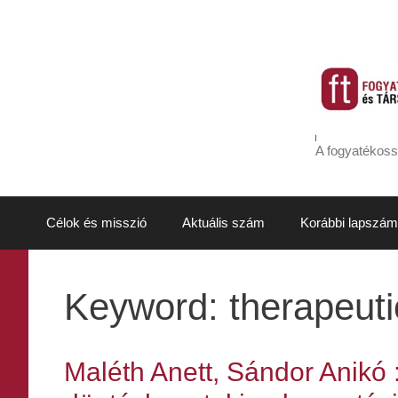
Kilépés
a
tartalomba
A fogyatékoss
Célok és misszió
Aktuális szám
Korábbi lapszám
Keyword:
therapeuti
Maléth Anett, Sándor Anikó 