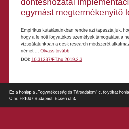
döntéshozatal implementáci
egymást megtermékenyítő l
Empirikus kutatásainkban rendre azt tapasztaljuk, h
hogy a felnőtt fogyatékos személyek támogatása a n
vizsgálatunkban a desk research módszerét alkalmaz
német …
Olvass tovább
DOI:
10.31287/FT.hu.2019.2.3
Ez a honlap a „Fogyatékosság és Társadalom” c. folyóirat honl
Cím: H-1097 Budapest, Ecseri út 3.