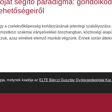
óját segítő paradigma: gondolkod
ehetőségeiről
ogy a cselekvőképesség korlátozásának jelenlegi szabályozása a
emzetközi szakmai irányelvekkel összhangban, közösségi alapú 
zuk, azaz elméleti elemző munkát végzünk. Ennek során áttekin
apja, melynek kiadója az
ELTE Bárczi Gusztáv Gyógypedagógiai Kar.