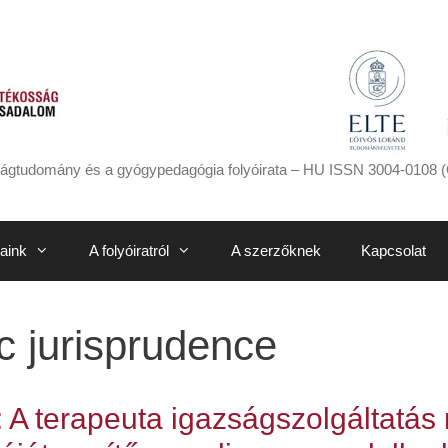
ágtudomány és a gyógypedagógia folyóirata – HU ISSN 3004-0108 (
aink
A folyóiratról
A szerzőknek
Kapcsolat
c jurisprudence
: A terapeuta igazságszolgáltatás 