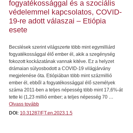
fogyatékossággal és a szociális
védelemmel kapcsolatos, COVID-
19-re adott válaszai – Etiópia
esete
Becslések szerint világszerte több mint egymilliárd
fogyatékossággal élő ember él, akik a szegénység
fokozott kockázatának vannak kitéve. Ez a helyzet
drámaian súlyosbodott a COVID-19 világjárvány
megjelenése óta. Etiópiában több mint százmillió
ember él, ebből a fogyatékossággal élő személyek
száma 2011-ben a teljes népesség több mint 17,6%-át
tette ki (1,23 millió ember; a teljes népesség 70 …
Olvass tovább
DOI:
10.31287/FT.en.2023.1.5