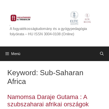
Kilépés
a
tartalomba
A fogyatékosságtudomány és a gyógypedagógia
folyóirata – HU ISSN 3004-0108 (Online)
Menü
Keyword:
Sub-Saharan
Africa
Namomsa Daraje Gutama : A
szubszaharai afrikai országok