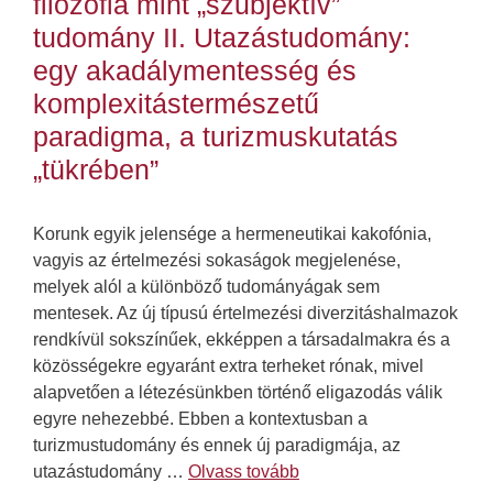
filozófia mint „szubjektív”
tudomány II. Utazástudomány:
egy akadálymentesség és
komplexitástermészetű
paradigma, a turizmuskutatás
„tükrében”
Korunk egyik jelensége a hermeneutikai kakofónia,
vagyis az értelmezési sokaságok megjelenése,
melyek alól a különböző tudományágak sem
mentesek. Az új típusú értelmezési diverzitáshalmazok
rendkívül sokszínűek, ekképpen a társadalmakra és a
közösségekre egyaránt extra terheket rónak, mivel
alapvetően a létezésünkben történő eligazodás válik
egyre nehezebbé. Ebben a kontextusban a
turizmustudomány és ennek új paradigmája, az
utazástudomány …
Olvass tovább