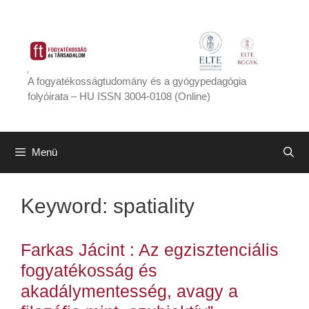
Kilépés
a
tartalomba
A fogyatékosságtudomány és a gyógypedagógia
folyóirata – HU ISSN 3004-0108 (Online)
Menü
Keyword:
spatiality
Farkas Jácint : Az egzisztenciális
fogyatékosság és
akadálymentesség, avagy a