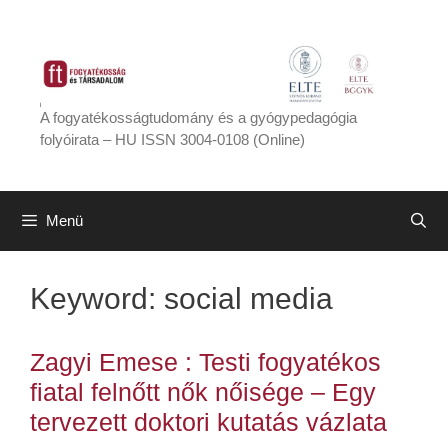
Kilépés
a
tartalomba
A fogyatékosságtudomány és a gyógypedagógia
folyóirata – HU ISSN 3004-0108 (Online)
Menü
Keyword:
social media
Zagyi Emese : Testi fogyatékos
fiatal felnőtt nők nőisége – Egy
tervezett doktori kutatás vázlata