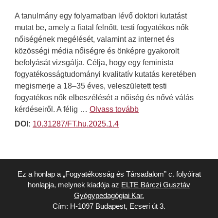
A tanulmány egy folyamatban lévő doktori kutatást
mutat be, amely a fiatal felnőtt, testi fogyatékos nők
nőiségének megélését, valamint az internet és
közösségi média nőiségre és önképre gyakorolt
befolyását vizsgálja. Célja, hogy egy feminista
fogyatékosságtudományi kvalitatív kutatás keretében
megismerje a 18–35 éves, veleszületett testi
fogyatékos nők elbeszélését a nőiség és nővé válás
kérdéseiről. A félig …
Olvass tovább
DOI:
10.31287/FT.hu.2025.1.4
Ez a honlap a „Fogyatékosság és Társadalom” c. folyóirat
honlapja, melynek kiadója az
ELTE Bárczi Gusztáv
Gyógypedagógiai Kar.
Cím: H-1097 Budapest, Ecseri út 3.