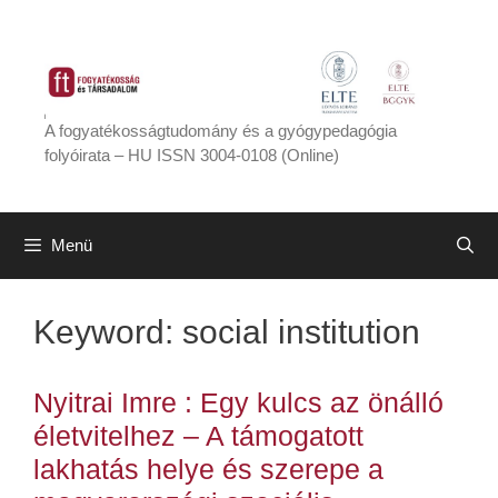
Kilépés
a
tartalomba
A fogyatékosságtudomány és a gyógypedagógia
folyóirata – HU ISSN 3004-0108 (Online)
Menü
Keyword:
social institution
Nyitrai Imre : Egy kulcs az önálló
életvitelhez – A támogatott
lakhatás helye és szerepe a