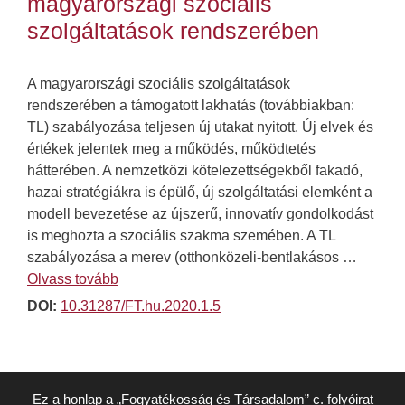
magyarországi szociális
szolgáltatások rendszerében
A magyarországi szociális szolgáltatások
rendszerében a támogatott lakhatás (továbbiakban:
TL) szabályozása teljesen új utakat nyitott. Új elvek és
értékek jelentek meg a működés, működtetés
hátterében. A nemzetközi kötelezettségekből fakadó,
hazai stratégiákra is épülő, új szolgáltatási elemként a
modell bevezetése az újszerű, innovatív gondolkodást
is meghozta a szociális szakma szemében. A TL
szabályozása a merev (otthonközeli-bentlakásos …
Olvass tovább
DOI:
10.31287/FT.hu.2020.1.5
Ez a honlap a „Fogyatékosság és Társadalom” c. folyóirat