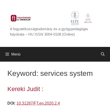
Kilépés
a
tartalomba
A fogyatékosságtudomány és a gyógypedagógia
folyóirata – HU ISSN 3004-0108 (Online)
Menü
Keyword:
services system
Kereki Judit :
DOI:
10.31287/FT.en.2020.2.4