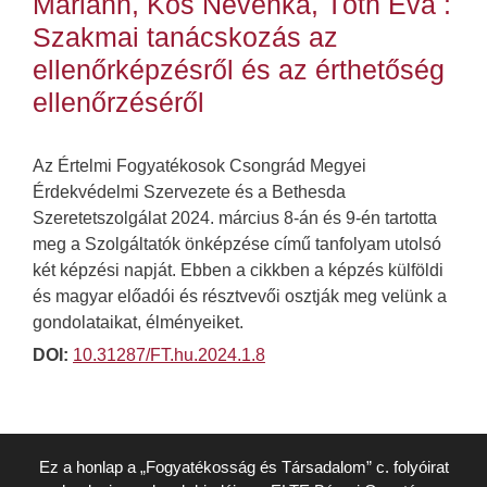
Mariann, Kos Nevenka, Tóth Éva :
Szakmai tanácskozás az
ellenőrképzésről és az érthetőség
ellenőrzéséről
Az Értelmi Fogyatékosok Csongrád Megyei
Érdekvédelmi Szervezete és a Bethesda
Szeretetszolgálat 2024. március 8-án és 9-én tartotta
meg a Szolgáltatók önképzése című tanfolyam utolsó
két képzési napját. Ebben a cikkben a képzés külföldi
és magyar előadói és résztvevői osztják meg velünk a
gondolataikat, élményeiket.
DOI:
10.31287/FT.hu.2024.1.8
Ez a honlap a „Fogyatékosság és Társadalom” c. folyóirat