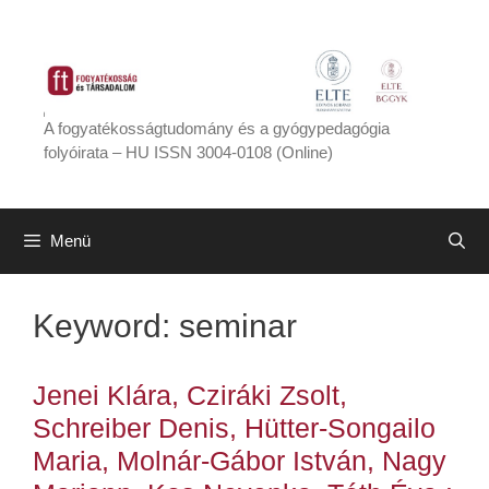
Kilépés
a
tartalomba
A fogyatékosságtudomány és a gyógypedagógia
folyóirata – HU ISSN 3004-0108 (Online)
Menü
Keyword:
seminar
Jenei Klára, Cziráki Zsolt,
Schreiber Denis, Hütter-Songailo
Maria, Molnár-Gábor István, Nagy