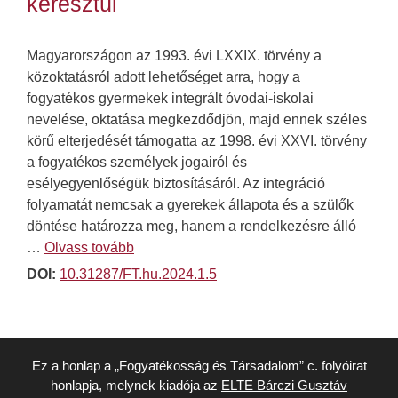
keresztül
Magyarországon az 1993. évi LXXIX. törvény a
közoktatásról adott lehetőséget arra, hogy a
fogyatékos gyermekek integrált óvodai-iskolai
nevelése, oktatása megkezdődjön, majd ennek széles
körű elterjedését támogatta az 1998. évi XXVI. törvény
a fogyatékos személyek jogairól és
esélyegyenlőségük biztosításáról. Az integráció
folyamatát nemcsak a gyerekek állapota és a szülők
döntése határozza meg, hanem a rendelkezésre álló
…
Olvass tovább
DOI:
10.31287/FT.hu.2024.1.5
Ez a honlap a „Fogyatékosság és Társadalom” c. folyóirat
honlapja, melynek kiadója az
ELTE Bárczi Gusztáv