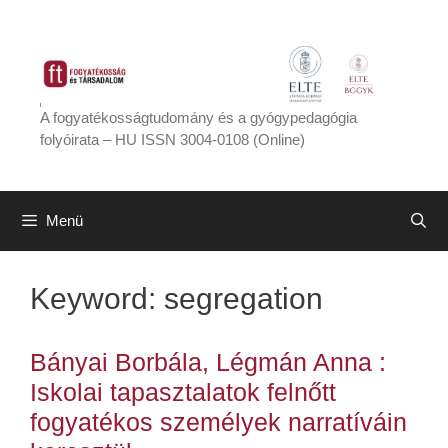
Kilépés
a
tartalomba
A fogyatékosságtudomány és a gyógypedagógia
folyóirata – HU ISSN 3004-0108 (Online)
Menü
Keyword:
segregation
Bányai Borbála, Légmán Anna :
Iskolai tapasztalatok felnőtt
fogyatékos személyek narratíváin