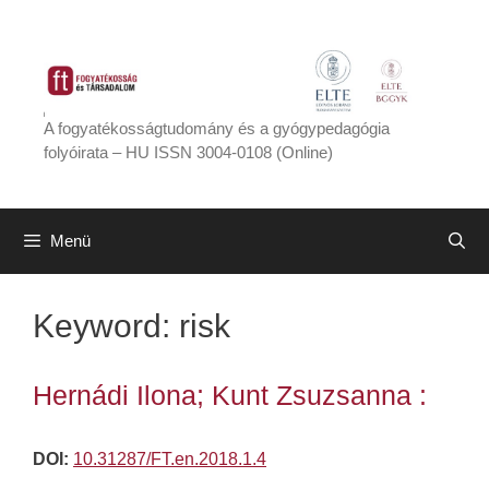
Kilépés
a
tartalomba
A fogyatékosságtudomány és a gyógypedagógia
folyóirata – HU ISSN 3004-0108 (Online)
Menü
Keyword:
risk
Hernádi Ilona; Kunt Zsuzsanna :
DOI:
10.31287/FT.en.2018.1.4