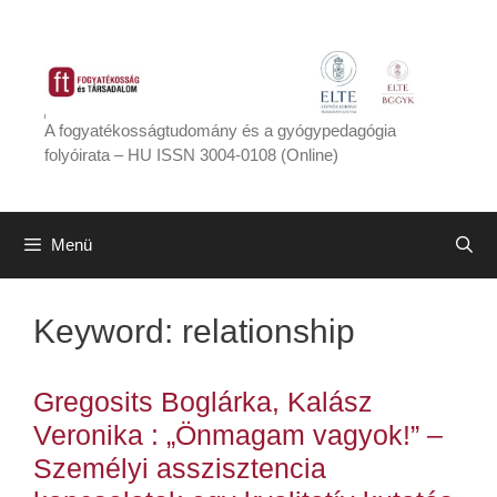
Kilépés
a
tartalomba
A fogyatékosságtudomány és a gyógypedagógia
folyóirata – HU ISSN 3004-0108 (Online)
Menü
Keyword:
relationship
Gregosits Boglárka, Kalász
Veronika : „Önmagam vagyok!” –
Személyi asszisztencia