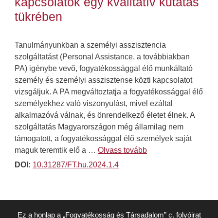
kapcsolatok egy kvalitatív kutatás
tükrében
Tanulmányunkban a személyi asszisztencia
szolgáltatást (Personal Assistance, a továbbiakban
PA) igénybe vevő, fogyatékossággal élő munkáltató
személy és személyi asszisztense közti kapcsolatot
vizsgáljuk. A PA megváltoztatja a fogyatékossággal élő
személyekhez való viszonyulást, mivel ezáltal
alkalmazóvá válnak, és önrendelkező életet élnek. A
szolgáltatás Magyarországon még államilag nem
támogatott, a fogyatékossággal élő személyek saját
maguk teremtik elő a …
Olvass tovább
DOI:
10.31287/FT.hu.2024.1.4
Ez a honlap a „Fogyatékosság és Társadalom” c. folyóirat