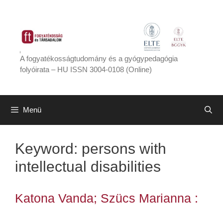
Kilépés
a
tartalomba
A fogyatékosságtudomány és a gyógypedagógia
folyóirata – HU ISSN 3004-0108 (Online)
Menü
Keyword:
persons with
intellectual disabilities
Katona Vanda; Szücs Marianna :