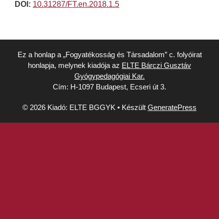
DOI:
10.31287/FT.en.2018.1.5
Ez a honlap a „Fogyatékosság és Társadalom” c. folyóirat
honlapja, melynek kiadója az
ELTE Bárczi Gusztáv
Gyógypedagógiai Kar.
Cím: H-1097 Budapest, Ecseri út 3.
© 2026 Kiadó: ELTE BGGYK
• Készült
GeneratePress