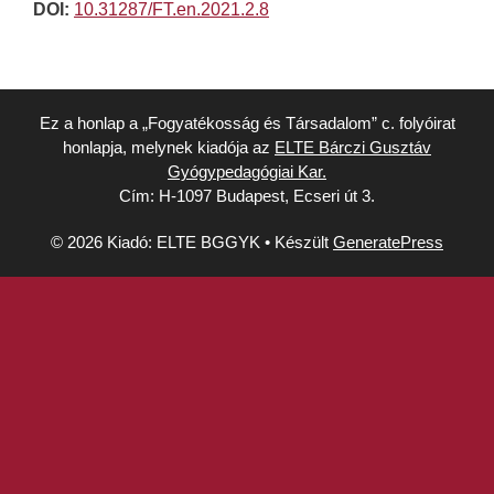
DOI:
10.31287/FT.en.2021.2.8
Ez a honlap a „Fogyatékosság és Társadalom” c. folyóirat
honlapja, melynek kiadója az
ELTE Bárczi Gusztáv
Gyógypedagógiai Kar.
Cím: H-1097 Budapest, Ecseri út 3.
© 2026 Kiadó: ELTE BGGYK
• Készült
GeneratePress