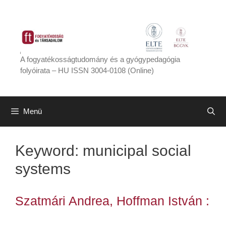
Kilépés
a
tartalomba
A fogyatékosságtudomány és a gyógypedagógia
folyóirata – HU ISSN 3004-0108 (Online)
Menü
Keyword:
municipal social
systems
Szatmári Andrea, Hoffman István :