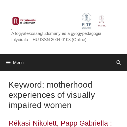
Kilépés
a
tartalomba
A fogyatékosságtudomány és a gyógypedagógia
folyóirata – HU ISSN 3004-0108 (Online)
Menü
Keyword:
motherhood
experiences of visually
impaired women
Rékasi Nikolett, Papp Gabriella :