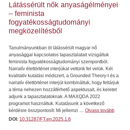
Látássérült nők anyaságélményei
– feminista
fogyatékosságtudományi
megközelítésből
Tanulmányunkban öt látássérült magyar nő
anyasággal kapcsolatos tapasztalatait vizsgáltuk
feminista fogyatékosságtudományi szempontból.
Narratív élettörténet interjúkat vettünk fel velük. Két
kvalitatív kutatási módszert, a Grounded Theory-t és a
narratív élettörténet interjút kombináltuk, hogy feltárjuk
a téma nehezen hozzáférhető aspektusait, és keretet
adjunk a tapasztalatoknak. A MAXQDA 2022
programot használtuk. Kutatásunk a következő
kérdésre összpontosít: Mi jellemzi …
Olvass tovább
DOI:
10.31287/FT.en.2025.1.6