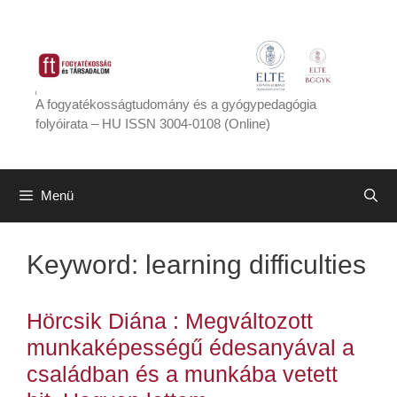
Kilépés
a
tartalomba
A fogyatékosságtudomány és a gyógypedagógia
folyóirata – HU ISSN 3004-0108 (Online)
Menü
Keyword:
learning difficulties
Hörcsik Diána : Megváltozott
munkaképességű édesanyával a
családban és a munkába vetett