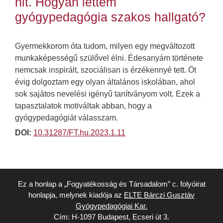
hit. Hogyan lettem
gyógypedagógia szakos hallgató?
Gyermekkorom óta tudom, milyen egy megváltozott
munkaképességű szülővel élni. Édesanyám története
nemcsak inspirált, szociálisan is érzékennyé tett. Öt
évig dolgoztam egy olyan általános iskolában, ahol
sok sajátos nevelési igényű tanítványom volt. Ezek a
tapasztalatok motiváltak abban, hogy a
gyógypedagógiát válasszam.
DOI:
10.31287/FT.hu.2023.1.11
Ez a honlap a „Fogyatékosság és Társadalom” c. folyóirat
honlapja, melynek kiadója az
ELTE Bárczi Gusztáv
Gyógypedagógiai Kar.
Cím: H-1097 Budapest, Ecseri út 3.