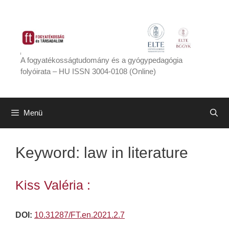
Kilépés
a
tartalomba
A fogyatékosságtudomány és a gyógypedagógia
folyóirata – HU ISSN 3004-0108 (Online)
Menü
Keyword:
law in literature
Kiss Valéria :
DOI:
10.31287/FT.en.2021.2.7