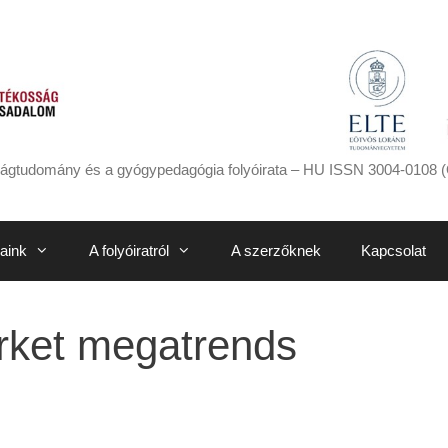
ágtudomány és a gyógypedagógia folyóirata – HU ISSN 3004-0108 (
aink
A folyóiratról
A szerzőknek
Kapcsolat
rket megatrends