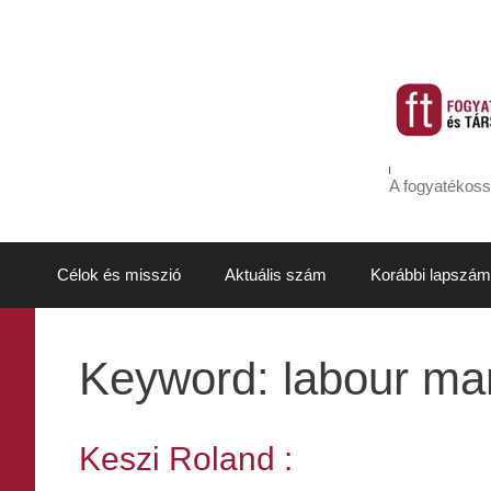
Kilépés
a
tartalomba
A fogyatékoss
Célok és misszió
Aktuális szám
Korábbi lapszám
Keyword:
labour ma
Keszi Roland :