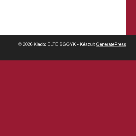
© 2026 Kiadó: ELTE BGGYK
• Készült
GeneratePress