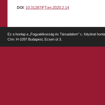
DOI:
10.31287/FT.en.2020.2.14
Ez a honlap a „Fogyatékosság és Társadalom” c. folyóirat honl
Cím: H-1097 Budapest, Ecseri út 3.