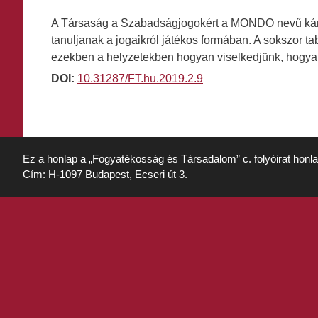
A Társaság a Szabadságjogokért a MONDO nevű kártya
tanuljanak a jogaikról játékos formában. A sokszor t
ezekben a helyzetekben hogyan viselkedjünk, hog
DOI:
10.31287/FT.hu.2019.2.9
Ez a honlap a „Fogyatékosság és Társadalom” c. folyóirat honl
Cím: H-1097 Budapest, Ecseri út 3.