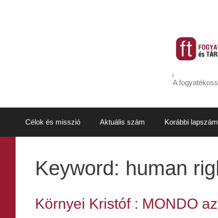
Kilépés
a
tartalomba
A fogyatékoss
Célok és misszió
Aktuális szám
Korábbi lapszám
Keyword:
human rig
Környei Kristóf : MONDO az