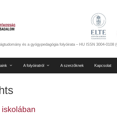
ágtudomány és a gyógypedagógia folyóirata – HU ISSN 3004-0108 (
aink
A folyóiratról
A szerzőknek
Kapcsolat
hts
 iskolában