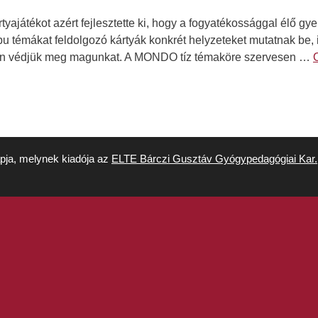
játékot azért fejlesztette ki, hogy a fogyatékossággal élő gy
abu témákat feldolgozó kártyák konkrét helyzeteket mutatnak be,
yan védjük meg magunkat. A MONDO tíz témaköre szervesen …
apja, melynek kiadója az
ELTE Bárczi Gusztáv Gyógypedagógiai Kar.