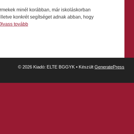
ermekek minél korábban, már iskoláskorban
 illetve konkrét segítséget adnak abban, hogy
Olvass tovább
© 2026 Kiadó: ELTE BGGYK
• Készült
GeneratePress