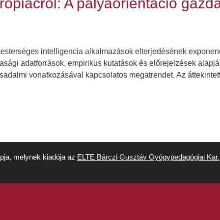
erőpiacról: A pályaorientáció gazd
mesterséges intelligencia alkalmazások elterjedésének exponen
ági adatforrások, empirikus kutatások és előrejelzések alapján,
sadalmi vonatkozásával kapcsolatos megatrendet. Az áttekintett
apja, melynek kiadója az
ELTE Bárczi Gusztáv Gyógypedagógiai Kar.