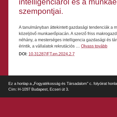
intelligenciáról és a munka
szempontjai.
A tanulmányban áttekintett gazdasági tendenciák a 
közeljövő munkaerőpiacán. A szerző friss makrogazdas
néhány, a mesterséges intelligencia gazdasági és tár
érintik, a vállalatok rekrutációs …
Olvass tovább
DOI:
10.31287/FT.en.2024.2.7
Ez a honlap a „Fogyatékosság és Társadalom” c. folyóirat honl
Cím: H-1097 Budapest, Ecseri út 3.