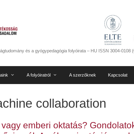
ágtudomány és a gyógypedagógia folyóirata – HU ISSN 3004-0108 (
aink
A folyóiratról
A szerzőknek
Kapcsolat
hine collaboration
s vagy emberi oktatás? Gondolato