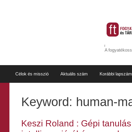
Kilépés
a
tartalomba
A fogyatékoss
Célok és misszió
Aktuális szám
Korábbi lapszám
Keyword:
human-mac
Keszi Roland : Gépi tanulá