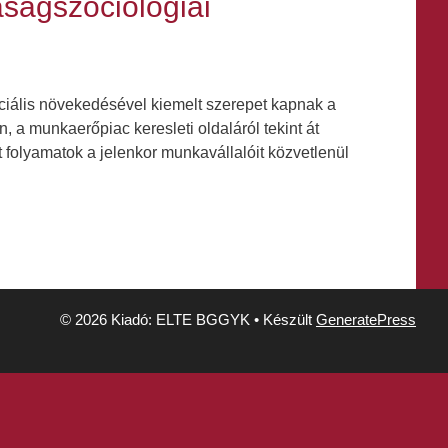
aságszociológiai
ciális növekedésével kiemelt szerepet kapnak a
 a munkaerőpiac keresleti oldaláról tekint át
 folyamatok a jelenkor munkavállalóit közvetlenül
© 2026 Kiadó: ELTE BGGYK
• Készült
GeneratePress