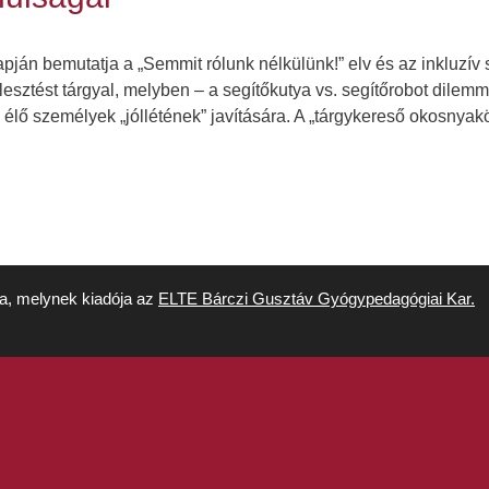
apján bemutatja a „Semmit rólunk nélkülünk!” elv és az inkluzí
lesztést tárgyal, melyben – a segítőkutya vs. segítőrobot dilemm
ő személyek „jóllétének” javítására. A „tárgykereső okosnyakör
ja, melynek kiadója az
ELTE Bárczi Gusztáv Gyógypedagógiai Kar.