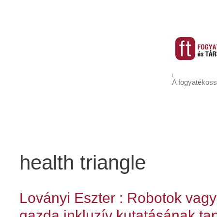
Kilépés
a
tartalomba
A fogyatékoss
Célok és misszió
Aktuális szám
Korábbi lapszámaink
health triangle
Loványi Eszter : Robotok vag
gazda inkluzív kutatásának ta