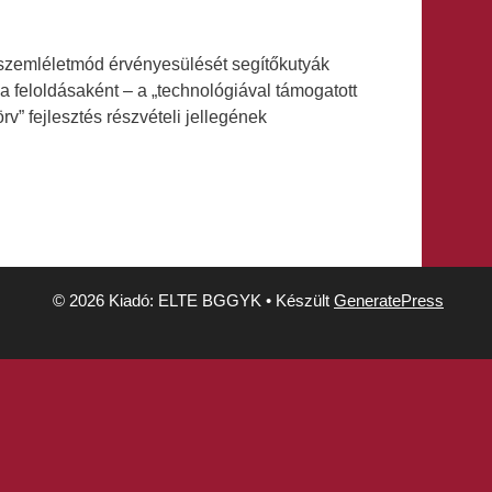
v szemléletmód érvényesülését segítőkutyák
a feloldásaként – a „technológiával támogatott
v” fejlesztés részvételi jellegének
© 2026 Kiadó: ELTE BGGYK
• Készült
GeneratePress