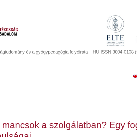
ágtudomány és a gyógypedagógia folyóirata – HU ISSN 3004-0108 (
A folyóiratról
A szerzőknek
Kapcsolat
y mancsok a szolgálatban? Egy fo
nulságai