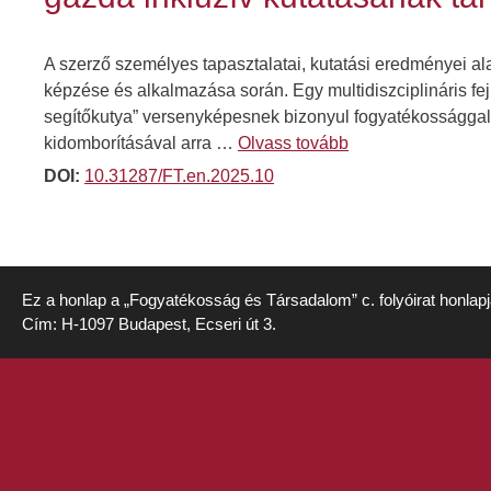
A szerző személyes tapasztalatai, kutatási eredményei al
képzése és alkalmazása során. Egy multidiszciplináris fej
segítőkutya” versenyképesnek bizonyul fogyatékossággal él
kidomborításával arra …
Olvass tovább
DOI:
10.31287/FT.en.2025.10
Ez a honlap a „Fogyatékosság és Társadalom” c. folyóirat honlap
Cím: H-1097 Budapest, Ecseri út 3.