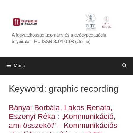
Kilépés
a
tartalomba
A fogyatékosságtudomány és a gyógypedagógia
folyóirata – HU ISSN 3004-0108 (Online)
Menü
Keyword:
graphic recording
Bányai Borbála, Lakos Renáta,
Eszenyi Réka : „Kommunikáció,
ami összeköt” – Kommunikációs