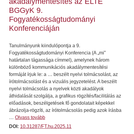
akadálymentesítés az ELTE
BGGyK 9.
Fogyatékosságtudományi
Konferenciáján
Tanulmányunk kiindulópontja a 9.
Fogyatékosságtudományi Konferencia (A „mi”
határtalan tágassága címmel), amelynek három
különböző kommunikációs akadálymentesítési
formáját írjuk le: a … beszélt nyelvi tolmácsolást, az
írótolmácsolást és a vizuális jegyzetelést. A beszélt
nyelvi tolmácsolás a nyelvek közti akadályok
áthidalását szolgálja, a grafikus rögzítés/facilitálás az
előadások, beszélgetések fő gondolatait képekkel
ábrázolja-rögzíti, az írótolmácsolás pedig azok írásba
…
Olvass tovább
DOI:
10.31287/FT.hu.2025.11