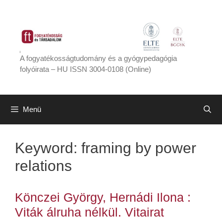
Kilépés
a
tartalomba
A fogyatékosságtudomány és a gyógypedagógia
folyóirata – HU ISSN 3004-0108 (Online)
Menü
Keyword:
framing by power
relations
Könczei György, Hernádi Ilona :
Viták álruha nélkül. Vitairat