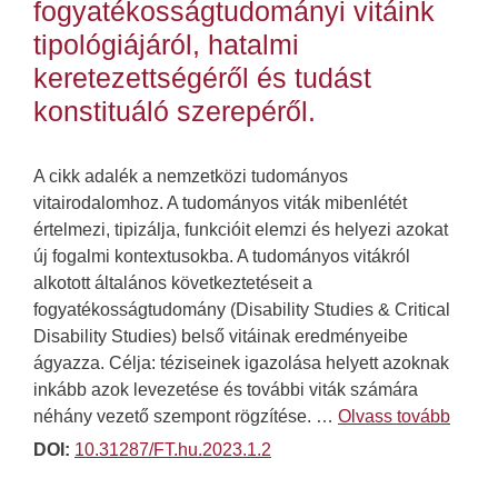
fogyatékosságtudományi vitáink
tipológiájáról, hatalmi
keretezettségéről és tudást
konstituáló szerepéről.
A cikk adalék a nemzetközi tudományos
vitairodalomhoz. A tudományos viták mibenlétét
értelmezi, tipizálja, funkcióit elemzi és helyezi azokat
új fogalmi kontextusokba. A tudományos vitákról
alkotott általános következtetéseit a
fogyatékosságtudomány (Disability Studies & Critical
Disability Studies) belső vitáinak eredményeibe
ágyazza. Célja: téziseinek igazolása helyett azoknak
inkább azok levezetése és további viták számára
néhány vezető szempont rögzítése. …
Olvass tovább
DOI:
10.31287/FT.hu.2023.1.2