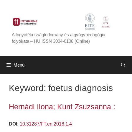
Kilépés
a
tartalomba
A fogyatékosságtudomány és a gyógypedagógia
folyóirata – HU ISSN 3004-0108 (Online)
Menü
Keyword:
foetus diagnosis
Hernádi Ilona; Kunt Zsuzsanna :
DOI:
10.31287/FT.en.2018.1.4