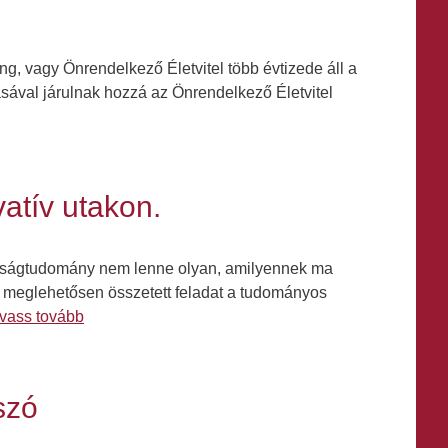
, vagy Önrendelkező Életvitel több évtizede áll a
ásával járulnak hozzá az Önrendelkező Életvitel
vatív utakon.
osságtudomány nem lenne olyan, amilyennek ma
n meglehetősen összetett feladat a tudományos
vass tovább
szó