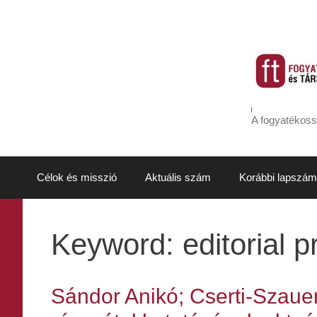
Kilépés
a
tartalomba
A fogyatékoss
Célok és misszió
Aktuális szám
Korábbi lapszám
Keyword:
editorial 
Sándor Anikó; Cserti-Szauer