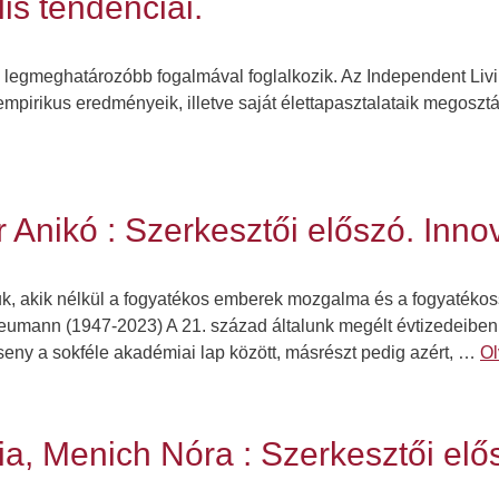
is tendenciái.
egmeghatározóbb fogalmával foglalkozik. Az Independent Living
 empirikus eredményeik, illetve saját élettapasztalataik megoszt
 Anikó : Szerkesztői előszó. Inno
uk, akik nélkül a fogyatékos emberek mozgalma és a fogyaték
Heumann (1947-2023) A 21. század általunk megélt évtizedeibe
rseny a sokféle akadémiai lap között, másrészt pedig azért, …
Ol
a, Menich Nóra : Szerkesztői elő