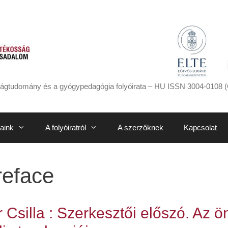
ágtudomány és a gyógypedagógia folyóirata – HU ISSN 3004-0108 (
aink
A folyóiratról
A szerzőknek
Kapcsolat
preface
 Csilla : Szerkesztői előszó. Az 