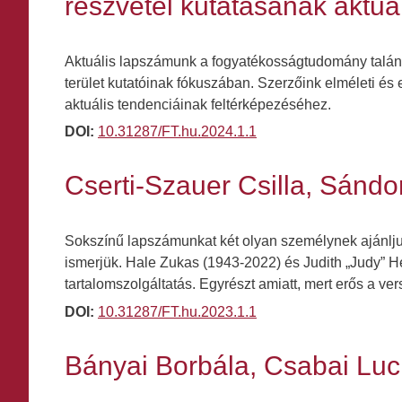
részvétel kutatásának aktuál
Aktuális lapszámunk a fogyatékosságtudomány talán l
terület kutatóinak fókuszában. Szerzőink elméleti és
aktuális tendenciáinak feltérképezéséhez.
DOI:
10.31287/FT.hu.2024.1.1
Cserti-Szauer Csilla, Sándor
Sokszínű lapszámunkat két olyan személynek ajánlj
ismerjük. Hale Zukas (1943-2022) és Judith „Judy” 
tartalomszolgáltatás. Egyrészt amiatt, mert erős a ve
DOI:
10.31287/FT.hu.2023.1.1
Bányai Borbála, Csabai Luci