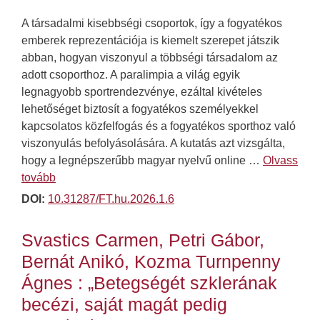
A társadalmi kisebbségi csoportok, így a fogyatékos
emberek reprezentációja is kiemelt szerepet játszik
abban, hogyan viszonyul a többségi társadalom az
adott csoporthoz. A paralimpia a világ egyik
legnagyobb sportrendezvénye, ezáltal kivételes
lehetőséget biztosít a fogyatékos személyekkel
kapcsolatos közfelfogás és a fogyatékos sporthoz való
viszonyulás befolyásolására. A kutatás azt vizsgálta,
hogy a legnépszerűbb magyar nyelvű online …
Olvass
tovább
DOI:
10.31287/FT.hu.2026.1.6
Svastics Carmen, Petri Gábor,
Bernát Anikó, Kozma Turnpenny
Ágnes : „Betegségét szklerának
becézi, saját magát pedig