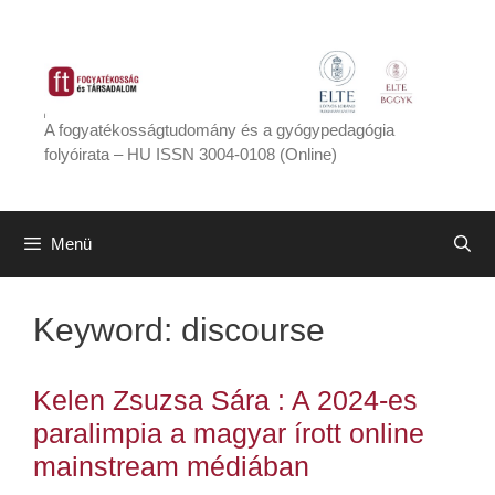
Kilépés
a
tartalomba
A fogyatékosságtudomány és a gyógypedagógia
folyóirata – HU ISSN 3004-0108 (Online)
Menü
Keyword:
discourse
Kelen Zsuzsa Sára : A 2024-es
paralimpia a magyar írott online
mainstream médiában