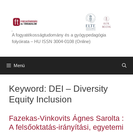
Kilépés
a
tartalomba
A fogyatékosságtudomány és a gyógypedagógia
folyóirata – HU ISSN 3004-0108 (Online)
Menü
Keyword:
DEI – Diversity
Equity Inclusion
Fazekas-Vinkovits Ágnes Sarolta :
A felsőoktatás-irányítási, egyetemi