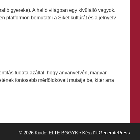
ló gyereke). A halló világban egy kívülálló vagyok.
n platformon bemutatni a Siket kultúrát és a jelnyelv
entitás tudata azáltal, hogy anyanyelvén, magyar
ének fontosabb mérföldköveit mutatja be, kitér arra
© 2026 Kiadó: ELTE BGGYK
• Készült
GeneratePress