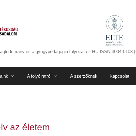
ágtudomány és a gyógypedagógia folyóirata – HU ISSN 3004-0108 (
aink
A folyóiratról
A szerzőknek
Kapcsolat
e
elv az életem