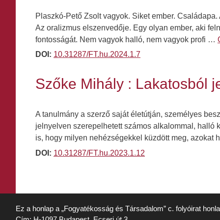
Plaszkó-Pető Zsolt vagyok. Siket ember. Családapa. 
Az oralizmus elszenvedője. Egy olyan ember, aki felnő
fontosságát. Nem vagyok halló, nem vagyok profi …
DOI:
10.31287/FT.hu.2024.1.7
Szőke Mihály : Lakatosból 
A tanulmány a szerző saját életútján, személyes bes
jelnyelven szerepelhetett számos alkalommal, halló k
is, hogy milyen nehézségekkel küzdött meg, azokat h
DOI:
10.31287/FT.hu.2023.1.12
Ez a honlap a „Fogyatékosság és Társadalom” c. folyóirat honl
Cím: H-1097 Budapest, Ecseri út 3.