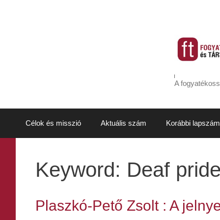
Kilépés
a
tartalomba
A fogyatékoss
Célok és misszió
Aktuális szám
Korábbi lapszám
Keyword:
Deaf prid
Plaszkó-Pető Zsolt : A jelny