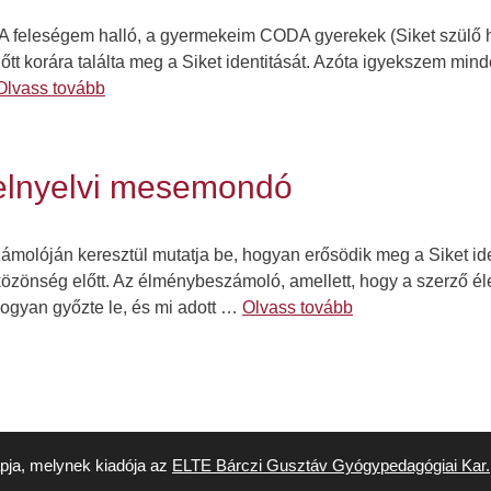
A feleségem halló, a gyermekeim CODA gyerekek (Siket szülő hal
tt korára találta meg a Siket identitását. Azóta igyekszem minde
Olvass tovább
jelnyelvi mesemondó
zámolóján keresztül mutatja be, hogyan erősödik meg a Siket id
özönség előtt. Az élménybeszámoló, amellett, hogy a szerző élet
ogyan győzte le, és mi adott …
Olvass tovább
apja, melynek kiadója az
ELTE Bárczi Gusztáv Gyógypedagógiai Kar.