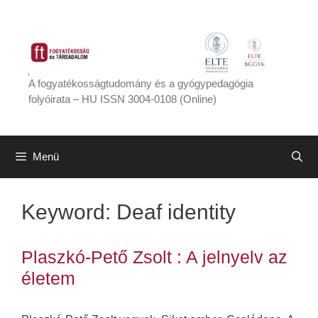
Kilépés
a
tartalomba
A fogyatékosságtudomány és a gyógypedagógia
folyóirata – HU ISSN 3004-0108 (Online)
Menü
Keyword:
Deaf identity
Plaszkó-Pető Zsolt : A jelnyelv az
életem