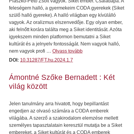
Plaszkó-Pető Zsolt vagyok. Siket ember. Családapa. A
feleségem halló, a gyermekeim CODA gyerekek (Siket
szülő halló gyereke). A halló világban egy kívülálló
vagyok. Az oralizmus elszenvedője. Egy olyan ember,
aki felnőtt korára találta meg a Siket identitását. Azóta
igyekszem minden platformon bemutatni a Siket
kultúrát és a jelnyelv fontosságát. Nem vagyok halló,
nem vagyok profi …
Olvass tovább
DOI:
10.31287/FT.hu.2024.1.7
Ámontné Szőke Bernadett : Két
világ között
Jelen tanulmány arra hivatott, hogy bepillantást
engedjen az olvasó számára a CODA emberek
világába. A szerző a szakirodalom elemzése mellett
személyes tapasztalatain keresztül mutatja be a Siket
embereket, a Siket kultúrát és a CODA emberek