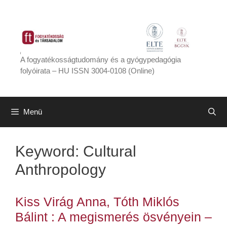
Kilépés
a
tartalomba
A fogyatékosságtudomány és a gyógypedagógia
folyóirata – HU ISSN 3004-0108 (Online)
Menü
Keyword:
Cultural
Anthropology
Kiss Virág Anna, Tóth Miklós
Bálint : A megismerés ösvényein –