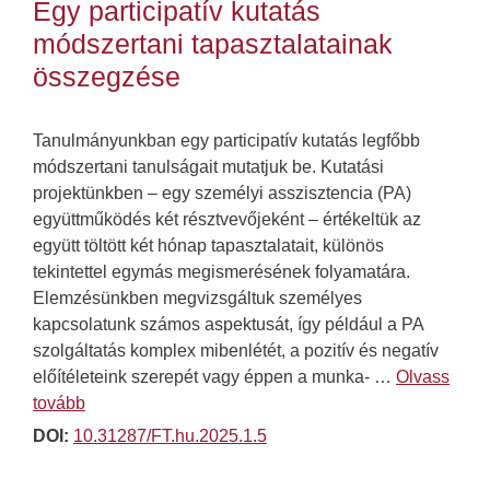
Egy participatív kutatás
módszertani tapasztalatainak
összegzése
Tanulmányunkban egy participatív kutatás legfőbb
módszertani tanulságait mutatjuk be. Kutatási
projektünkben – egy személyi asszisztencia (PA)
együttműködés két résztvevőjeként – értékeltük az
együtt töltött két hónap tapasztalatait, különös
tekintettel egymás megismerésének folyamatára.
Elemzésünkben megvizsgáltuk személyes
kapcsolatunk számos aspektusát, így például a PA
szolgáltatás komplex mibenlétét, a pozitív és negatív
előítéleteink szerepét vagy éppen a munka- …
Olvass
tovább
DOI:
10.31287/FT.hu.2025.1.5