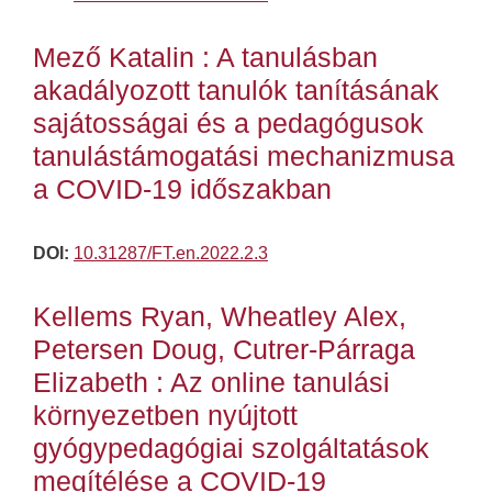
Mező Katalin : A tanulásban
akadályozott tanulók tanításának
sajátosságai és a pedagógusok
tanulástámogatási mechanizmusa
a COVID-19 időszakban
DOI:
10.31287/FT.en.2022.2.3
Kellems Ryan, Wheatley Alex,
Petersen Doug, Cutrer-Párraga
Elizabeth : Az online tanulási
környezetben nyújtott
gyógypedagógiai szolgáltatások
megítélése a COVID-19