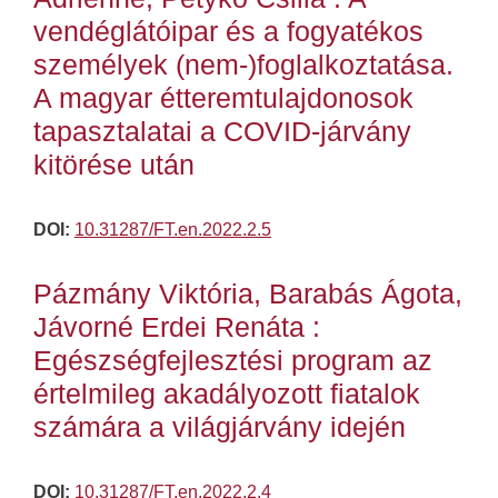
vendéglátóipar és a fogyatékos
személyek (nem-)foglalkoztatása.
A magyar étteremtulajdonosok
tapasztalatai a COVID-járvány
kitörése után
DOI:
10.31287/FT.en.2022.2.5
Pázmány Viktória, Barabás Ágota,
Jávorné Erdei Renáta :
Egészségfejlesztési program az
értelmileg akadályozott fiatalok
számára a világjárvány idején
DOI:
10.31287/FT.en.2022.2.4