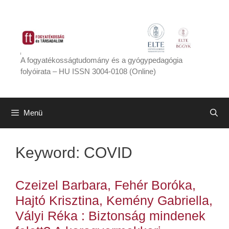
Kilépés
a
tartalomba
A fogyatékosságtudomány és a gyógypedagógia
folyóirata – HU ISSN 3004-0108 (Online)
Menü
Keyword:
COVID
Czeizel Barbara, Fehér Boróka,
Hajtó Krisztina, Kemény Gabriella,
Vályi Réka : Biztonság mindenek