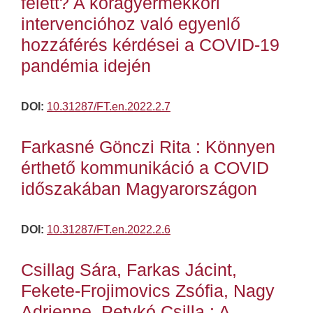
felett? A koragyermekkori
intervencióhoz való egyenlő
hozzáférés kérdései a COVID-19
pandémia idején
DOI:
10.31287/FT.en.2022.2.7
Farkasné Gönczi Rita : Könnyen
érthető kommunikáció a COVID
időszakában Magyarországon
DOI:
10.31287/FT.en.2022.2.6
Csillag Sára, Farkas Jácint,
Fekete-Frojimovics Zsófia, Nagy
Adrienne, Petykó Csilla : A