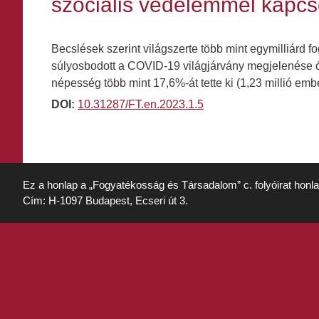
szociális védelemmel kapcso
Becslések szerint világszerte több mint egymilliárd 
súlyosbodott a COVID-19 világjárvány megjelenése ót
népesség több mint 17,6%-át tette ki (1,23 millió em
DOI:
10.31287/FT.en.2023.1.5
Ez a honlap a „Fogyatékosság és Társadalom” c. folyóirat honl
Cím: H-1097 Budapest, Ecseri út 3.