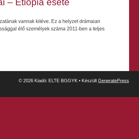
i – Etiópia esete
ázatának vannak kitéve. Ez a helyzet drámaian
ossággal élő személyek száma 2011-ben a teljes
© 2026 Kiadó: ELTE BGGYK
• Készült
GeneratePress