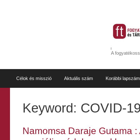
Kilépés
a
tartalomba
A fogyatékoss
Célok és misszió
Aktuális szám
Korábbi lapszám
Keyword:
COVID-19
Namomsa Daraje Gutama : A 