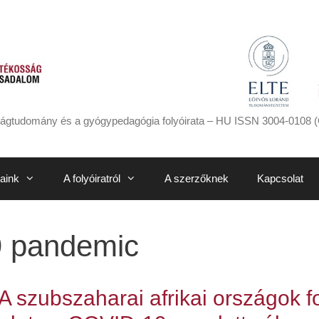
ágtudomány és a gyógypedagógia folyóirata – HU ISSN 3004-0108 (
aink
A folyóiratról
A szerzőknek
Kapcsolat
 pandemic
szubszaharai afrikai országok f