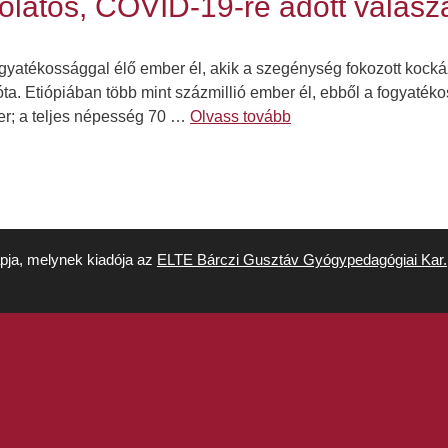
latos, COVID-19-re adott válasza
fogyatékossággal élő ember él, akik a szegénység fokozott kock
a. Etiópiában több mint százmillió ember él, ebből a fogyaték
ber; a teljes népesség 70 …
Olvass tovább
apja, melynek kiadója az
ELTE Bárczi Gusztáv Gyógypedagógiai Kar.