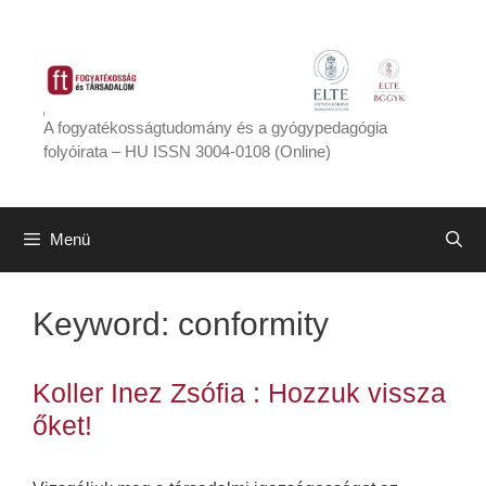
Kilépés
a
tartalomba
A fogyatékosságtudomány és a gyógypedagógia
folyóirata – HU ISSN 3004-0108 (Online)
Menü
Keyword:
conformity
Koller Inez Zsófia : Hozzuk vissza
őket!