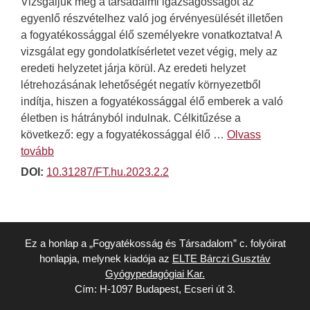
Vizsgáljuk meg a társadalmi igazságosságot az
egyenlő részvételhez való jog érvényesülését illetően
a fogyatékossággal élő személyekre vonatkoztatva! A
vizsgálat egy gondolatkísérletet vezet végig, mely az
eredeti helyzetet járja körül. Az eredeti helyzet
létrehozásának lehetőségét negatív környezetből
indítja, hiszen a fogyatékossággal élő emberek a való
életben is hátrányból indulnak. Célkitűzése a
következő: egy a fogyatékossággal élő …
Olvass
tovább
DOI:
10.31287/FT.hu.2023.2.2
Ez a honlap a „Fogyatékosság és Társadalom” c. folyóirat
honlapja, melynek kiadója az
ELTE Bárczi Gusztáv
Gyógypedagógiai Kar.
Cím: H-1097 Budapest, Ecseri út 3.