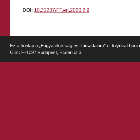
DOI:
10.31287/FT.en.2020.2.9
Ez a honlap a „Fogyatékosság és Társadalom” c. folyóirat honl
Cím: H-1097 Budapest, Ecseri út 3.