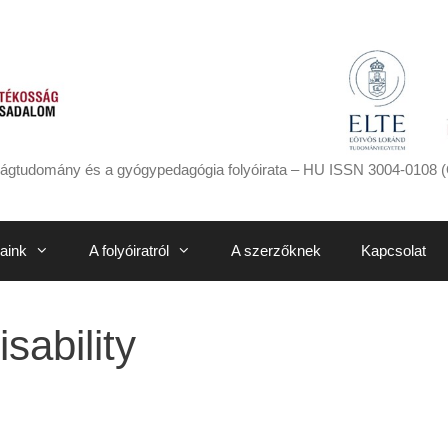
ágtudomány és a gyógypedagógia folyóirata – HU ISSN 3004-0108 (
aink
A folyóiratról
A szerzőknek
Kapcsolat
sability