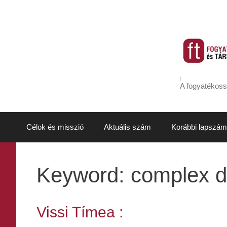
Kilépés
a
tartalomba
A fogyatékoss
Célok és misszió
Aktuális szám
Korábbi lapszám
Keyword:
complex di
Vissi Tímea :