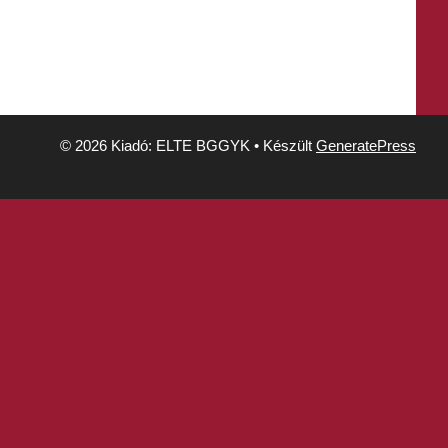
© 2026 Kiadó: ELTE BGGYK
• Készült
GeneratePress