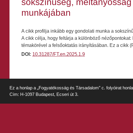
sokszínűség, méltányossá
munkájában
A cikk profilja inkább egy gondolati munka a sokszínű
A cikk célja, hogy feltárja a különböző nézőpontoka
témakörével a felsőoktatás irányításában. Ez a cikk
DOI:
10.31287/FT.en.2025.1.9
Ez a honlap a „Fogyatékosság és Társadalom” c. folyóirat honl
Cím: H-1097 Budapest, Ecseri út 3.