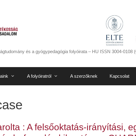
ágtudomány és a gyógypedagógia folyóirata – HU ISSN 3004-0108 (
aink
A folyóiratról
A szerzőknek
Kapcsolat
case
olta : A felsőoktatás-irányítási,