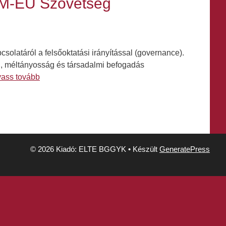
RM-EU Szövetség
solatáról a felsőoktatási irányítással (governance).
g, méltányosság és társadalmi befogadás
vass tovább
© 2026 Kiadó: ELTE BGGYK
• Készült
GeneratePress