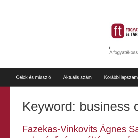
Kilépés
a
tartalomba
A fogyatékoss
Célok és misszió
Aktuális szám
Korábbi lapszám
Keyword:
business 
Fazekas-Vinkovits Ágnes Sar