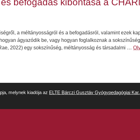
g és befogadás kibontása a CHA
ségről, a méltányosságról és a befogadásról, valamint ezek kapc
t: hogyan ágyazódik be, vagy hogyan foglalkoznak a sokszínűsé
 (Rae, 2022) egy sokszínűség, méltányosság és társadalmi …
Ol
apja, melynek kiadója az
ELTE Bárczi Gusztáv Gyógypedagógiai Kar.