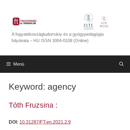
Kilépés
a
tartalomba
A fogyatékosságtudomány és a gyógypedagógia
folyóirata – HU ISSN 3004-0108 (Online)
Menü
Keyword:
agency
Tóth Fruzsina :
DOI:
10.31287/FT.en.2021.2.9