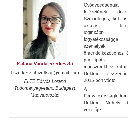
Gyógypedagógiai
Intézetének doce
Szociológus, kutatás
oktatási terüle
leginkább
fogyatékossággal
személyek
önrendelkezéséhez 
participatív
Katona Vanda, szerkesztő
módszerekhez kötőd
ftszerkesztobizottsag@gmail.com
Doktori disszertáci
2015-ben védte.
ELTE Eötvös Loránd
Tudományegyetem, Budapest,
A
Magyarország
Fogyatékosságtudom
Doktori Műhely t
vezetője.