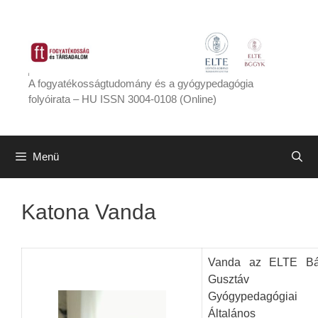
Kilépés
a
tartalomba
A fogyatékosságtudomány és a gyógypedagógia
folyóirata – HU ISSN 3004-0108 (Online)
Menü
Katona Vanda
Vanda az ELTE Bá
Gusztáv
Gyógypedagógiai 
Általános