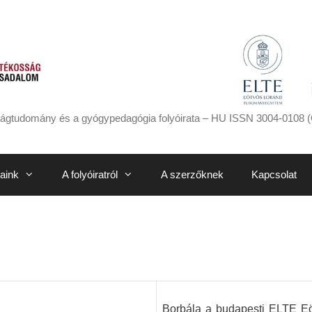
ágtudomány és a gyógypedagógia folyóirata – HU ISSN 3004-0108 (
aink
A folyóiratról
A szerzőknek
Kapcsolat
Borbála a budapesti ELTE E