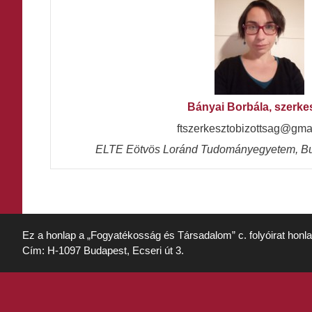
Bányai Borbála, szerke
ftszerkesztobizottsag@gma
ELTE Eötvös Loránd Tudományegyetem, Bu
Ez a honlap a „Fogyatékosság és Társadalom” c. folyóirat honl
Cím: H-1097 Budapest, Ecseri út 3.