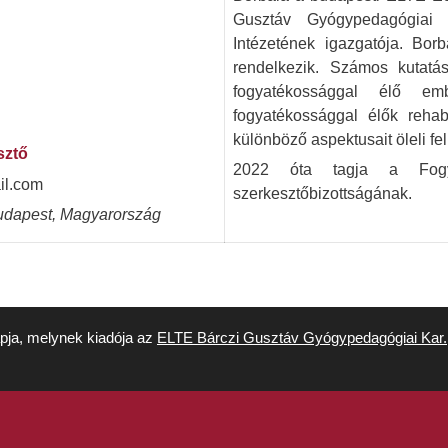
Gusztáv Gyógypedagógiai 
Intézetének igazgatója. Bor
rendelkezik. Számos kutatás
fogyatékossággal élő em
fogyatékossággal élők rehabi
különböző aspektusait öleli fel
sztő
2022 óta tagja a Fogya
il.com
szerkesztőbizottságának.
dapest, Magyarország
apja, melynek kiadója az
ELTE Bárczi Gusztáv Gyógypedagógiai Kar.