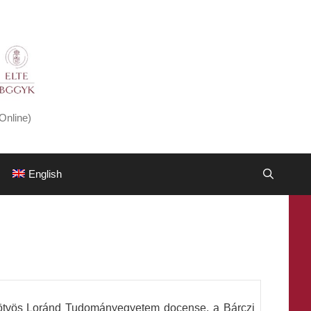
Online)
English
ötvös Loránd Tudományegyetem docense, a Bárczi