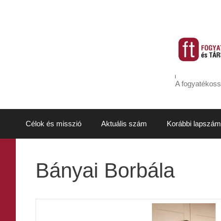
Kilépés
a
tartalomba
A fogyatékoss
Célok és misszió
Aktuális szám
Korábbi lapszám
Bányai Borbála