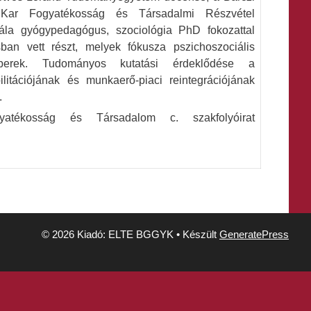
Kar Fogyatékosság és Társadalmi Részvétel
bála gyógypedagógus, szociológia PhD fokozattal
ban vett részt, melyek fókusza pszichoszociális
berek. Tudományos kutatási érdeklődése a
litációjának és munkaerő-piaci reintegrációjának
.
tékosság és Társadalom c. szakfolyóirat
© 2026 Kiadó: ELTE BGGYK
• Készült
GeneratePress