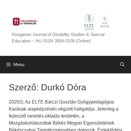
Skip
to
content
Hungarian Journal of Disability Studies & Special
Education – HU ISSN 3004-0108 (Online)
Menu
Szerző:
Durkó Dóra
2020/1: Az ELTE Bárczi Gusztáv Gyógypedagógiai
Karának alapképzésén végzett hallgatója. Jelenleg a
fejlesztő nevelés-oktatás területén, a
Mozgáskorlátozottak Békés Megyei Egyesületének
Békéscsabai Tagintézményében dolgozik. Érdeklődési