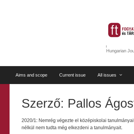
Skip
to
content
Hungarian Jou
Aims and scope
Current issue
All issues
Szerző:
Pallos Ágos
2020/1: Nemrég végezte el középiskolai tanulmányait
nélkül nem tudta még elkezdeni a tanulmányait.