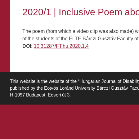
2020/1 | Inclusive Poem abou
The poem (from which a video clip was also made) was
of the students of the ELTE Bárczi Gusztáv Faculty o
DOI:
10.31287/FT.hu.2020.1.4
This website is the website of the “Hungarian Journal of Disabili
published by the Eötvös Loránd University Bárczi Gusztáv Facu
H-1097 Budapest, Ecseri út 3.