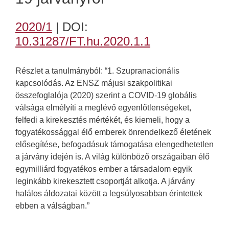
2020/1
| DOI:
10.31287/FT.hu.2020.1.1
Részlet a tanulmányból: “1. Szupranacionális
kapcsolódás. Az ENSZ májusi szakpolitikai
összefoglalója (2020) szerint a COVID-19 globális
válsága elmélyíti a meglévő egyenlőtlenségeket,
felfedi a kirekesztés mértékét, és kiemeli, hogy a
fogyatékossággal élő emberek önrendelkező életének
elősegítése, befogadásuk támogatása elengedhetetlen
a járvány idején is. A világ különböző országaiban élő
egymilliárd fogyatékos ember a társadalom egyik
leginkább kirekesztett csoportját alkotja. A járvány
halálos áldozatai között a legsúlyosabban érintettek
ebben a válságban.”