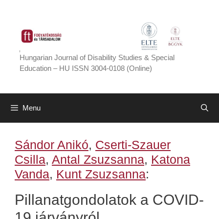
Skip
to
content
Hungarian Journal of Disability Studies & Special
Education – HU ISSN 3004-0108 (Online)
Menu
Sándor Anikó
,
Cserti-Szauer
Csilla
,
Antal Zsuzsanna
,
Katona
Vanda
,
Kunt Zsuzsanna
:
Pillanatgondolatok a COVID-
19 járványról